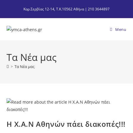
Καρ.Σερβίας 12-14, Τ.Κ.10562 Αθήνα | 210 3644897
Menu
Τα Νέα μας
>
Τα Νέα μας
Η Χ.Α.Ν Αθηνών πάει διακοπές!!!